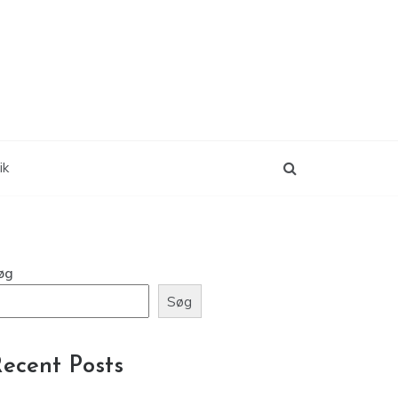
ik
øg
Søg
ecent Posts