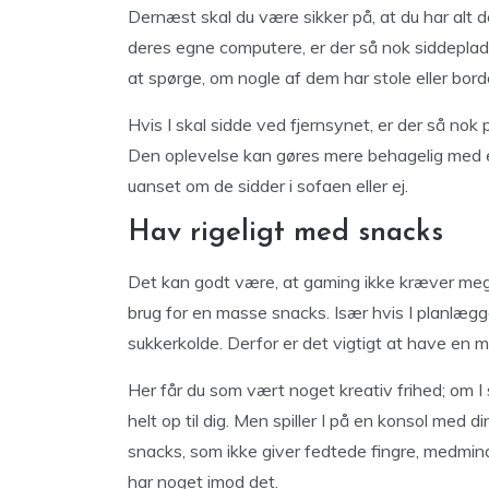
Dernæst skal du være sikker på, at du har alt d
deres egne computere, er der så nok siddeplads
at spørge, om nogle af dem har stole eller bo
Hvis I skal sidde ved fjernsynet, er der så nok pl
Den oplevelse kan gøres mere behagelig med
uanset om de sidder i sofaen eller ej.
Hav rigeligt med snacks
Det kan godt være, at gaming ikke kræver meget
brug for en masse snacks. Især hvis I planlægger
sukkerkolde. Derfor er det vigtigt at have en 
Her får du som vært noget kreativ frihed; om I
helt op til dig. Men spiller I på en konsol med 
snacks, som ikke giver fedtede fingre, medmindre
har noget imod det.