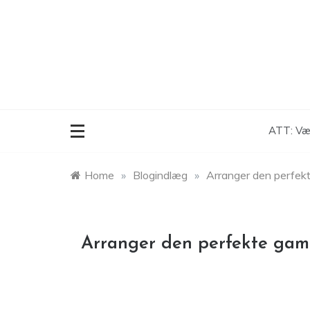
Skip
to
content
ATT: Vær
Home
»
Blogindlæg
»
Arranger den perfek
Arranger den perfekte gam