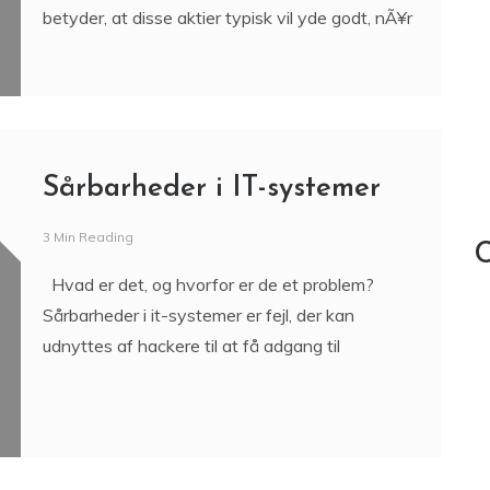
til Amerikanske Aktier
2 Min Reading
Hvad er cykliske aktier? Cykliske aktier er aktier,
der er pÃ¥virket af den Ã¸konomiske cyklus. Det
betyder, at disse aktier typisk vil yde godt, nÃ¥r
Sårbarheder i IT-systemer
3 Min Reading
C
Hvad er det, og hvorfor er de et problem?
Sårbarheder i it-systemer er fejl, der kan