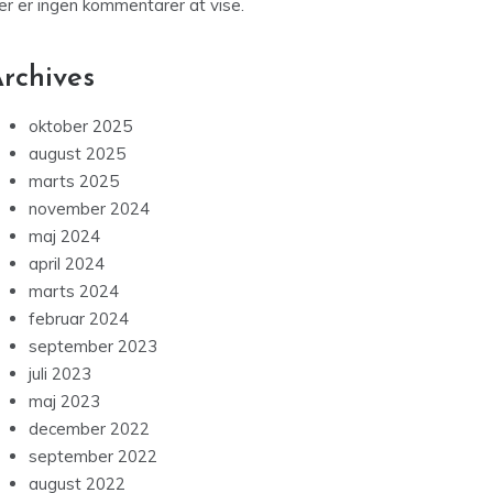
guide til action kameraer
En dybdegående anmeldelse af GTA V:
Forstå spilverdenens kæmpe
Recent Comments
er er ingen kommentarer at vise.
rchives
oktober 2025
august 2025
marts 2025
november 2024
maj 2024
april 2024
marts 2024
februar 2024