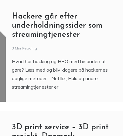
udnyttes af hackere til at få adgang til
Hackere går efter
underholdningssider som
streamingtjenester
3 Min Reading
Hvad har hacking og HBO med hinanden at
gøre? Læs med og bliv klogere på hackernes
daglige metoder. Netflix, Hulu og andre
streamingtjenester er