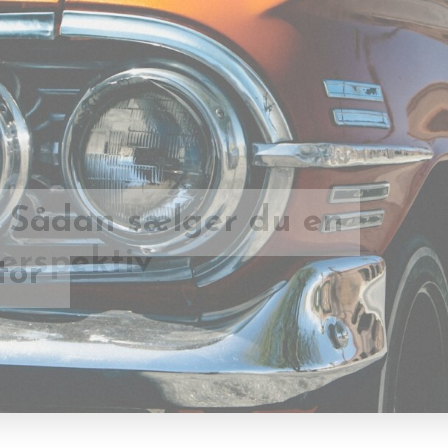
e: Sådan sælger du en
 hjemmeside mere
tor
erspektiv